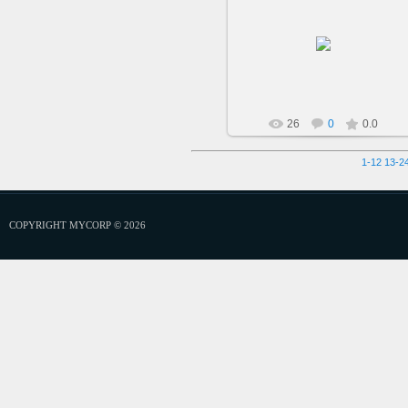
22.06.2019
sarkisovaeu
26
0
0.0
1-12
13-2
COPYRIGHT MYCORP © 2026