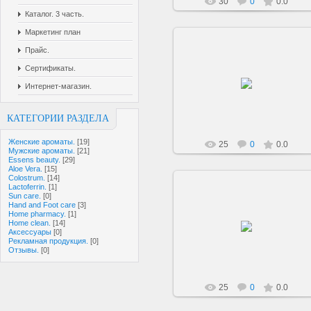
30
0
0.0
Каталог. 3 часть.
Маркетинг план
Прайс.
Сертификаты.
22.06.2019
Интернет-магазин.
sarkisovaeu
КАТЕГОРИИ РАЗДЕЛА
Женские ароматы.
[19]
25
0
0.0
Мужские ароматы.
[21]
Essens beauty.
[29]
Aloe Vera.
[15]
Colostrum.
[14]
Lactoferrin.
[1]
Sun care.
[0]
Hand and Foot care
[3]
Home pharmacy.
[1]
22.06.2019
Home clean.
[14]
Аксессуары
[0]
sarkisovaeu
Рекламная продукция.
[0]
Отзывы.
[0]
25
0
0.0