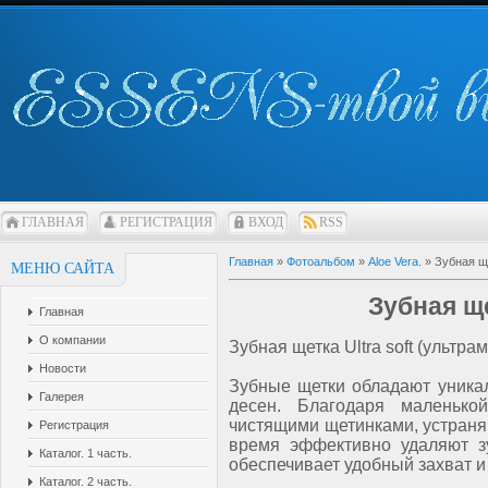
ГЛАВНАЯ
РЕГИСТРАЦИЯ
ВХОД
RSS
Главная
»
Фотоальбом
»
Aloe Vera.
» Зубная щ
МЕНЮ САЙТА
Зубная щ
Главная
О компании
Зубная щетка Ultra soft (ультра
Новости
Зубные щетки обладают уник
Галерея
десен. Благодаря маленько
чистящими щетинками, устраня
Регистрация
время эффективно удаляют зу
Каталог. 1 часть.
обеспечивает удобный захват и
Каталог. 2 часть.