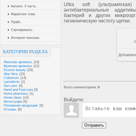
Ultra soft (ультрамягк
Каталог. 3 часть.
антибактериальные аддитив
Маркетинг план
бактерий и других микроор
гигиеническую чистоту щетки.
Прайс.
Сертификаты.
Интернет-магазин.
КАТЕГОРИИ РАЗДЕЛА
Добавлен
Женские ароматы.
[19]
Мужские ароматы.
[21]
Essens beauty.
[29]
Aloe Vera.
[15]
Colostrum.
[14]
Lactoferrin.
[1]
Sun care.
[0]
Всего комментариев
:
0
Hand and Foot care
[3]
Home pharmacy.
[1]
Home clean.
[14]
Войдите:
Аксессуары
[0]
Рекламная продукция.
[0]
Отзывы.
[0]
Отправить