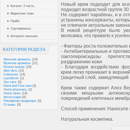
Новый крем подходит для все
Каталог. 3 часть.
подходит возрастной группе 30 
Маркетинг план
Не содержит парабены, и в отл
устранены консерванты, которы
Прайс.
не отвечали актуальным закона
Сертификаты.
В новой рецептуре было уве
молозива, что привело к усиле
Интернет-магазин.
- Факторы роста положительно 
КАТЕГОРИИ РАЗДЕЛА
- Антибактериальные и против
лактопероксидазы препятс
Женские ароматы.
[19]
раздражению кожи
Мужские ароматы.
[21]
- Благодаря воздействию фос
Essens beauty.
[29]
Aloe Vera.
[15]
крем легко проникает в верхни
Colostrum.
[14]
(защитный слой, замедляющий 
Lactoferrin.
[1]
Sun care.
[0]
Hand and Foot care
[3]
Крем также содержит Алоэ Ве
Home pharmacy.
[1]
своими мощными антиокси
Home clean.
[14]
Аксессуары
[0]
повреждений клеточных мембр
Рекламная продукция.
[0]
Отзывы.
[0]
Способ применения: Наносите к
Натуральная косметика.