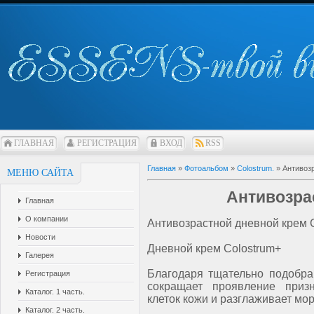
ГЛАВНАЯ
РЕГИСТРАЦИЯ
ВХОД
RSS
Главная
»
Фотоальбом
»
Colostrum.
» Антивоз
МЕНЮ САЙТА
Антивозра
Главная
О компании
Антивозрастной дневной крем 
Новости
Дневной крем Colostrum+
Галерея
Благодаря тщательно подобра
Регистрация
сокращает проявление призн
Каталог. 1 часть.
клеток кожи и разглаживает мо
Каталог. 2 часть.