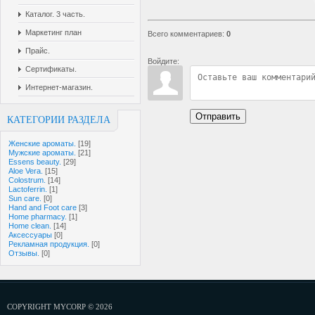
Каталог. 3 часть.
Маркетинг план
Всего комментариев
:
0
Прайс.
Войдите:
Сертификаты.
Интернет-магазин.
Отправить
КАТЕГОРИИ РАЗДЕЛА
Женские ароматы.
[19]
Мужские ароматы.
[21]
Essens beauty.
[29]
Aloe Vera.
[15]
Colostrum.
[14]
Lactoferrin.
[1]
Sun care.
[0]
Hand and Foot care
[3]
Home pharmacy.
[1]
Home clean.
[14]
Аксессуары
[0]
Рекламная продукция.
[0]
Отзывы.
[0]
COPYRIGHT MYCORP © 2026