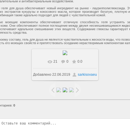
алительным и антибактериальным воздействием.
 геля для душа обеспечивает новый ингредиент на рынке - лаурилполиглюкозида. Э
из экстрактов кукурузы и кокосового масла, которое производит богатую, плотную 
омбинация также идеально подходит для людей с чувствительной кожей.
ые моющие компоненты обеспечивают отличную способность геля устранять за
 кожи. Они обеспечивают полное поглощение между двумя несмешивающимися жидко
еспечивают идеальное смешивание этих веществ. Содержание глюкозы гарантирует
ягкость средства.
воему составу, гель для душа не является чувствительным к жескости воды, что позво
ть его моющих свойств и препятствовать оседанию нерастворимым компонентам кал
21
0
0.0
Добавлено
22.06.2019
sarkisovaeu
нтариев
:
0