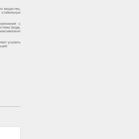
то вещество,
и стабильную
грязнения с
стями (вода,
 максимально
ляет усилить
ьция.