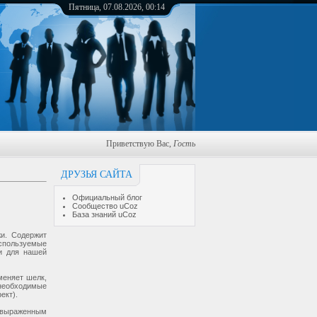
Пятница, 07.08.2026, 00:14
Приветствую Вас
,
Гость
ДРУЗЬЯ САЙТА
Официальный блог
Сообщество uCoz
База знаний uCoz
жи. Содержит
используемые
и для нашей
меняет шелк,
необходимые
ект).
т выраженным