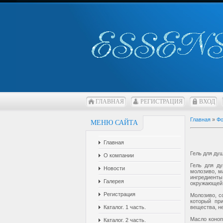
ГЛАВНАЯ
РЕГИСТРАЦИЯ
ВХОД
Главная
»
Фо
МЕНЮ САЙТА
Главная
Гель для ду
О компании
Гель для ду
Новости
молозиво, м
ингредиент
Галерея
окружающей
Регистрация
Молозиво, с
который пр
вещества, не
Каталог. 1 часть.
Масло коноп
Каталог. 2 часть.