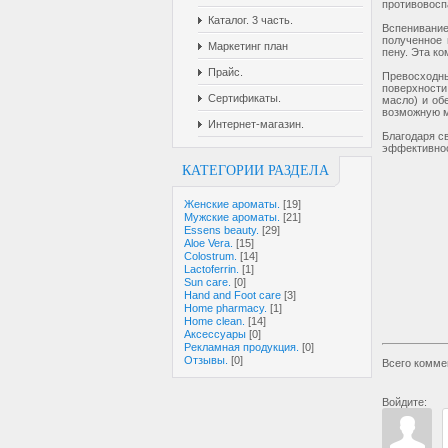
противовосп
Каталог. 3 часть.
Вспенивание
полученное 
Маркетинг план
пену. Эта к
Прайс.
Превосходн
поверхности
Сертификаты.
масло) и об
возможную м
Интернет-магазин.
Благодаря c
эффективнос
КАТЕГОРИИ РАЗДЕЛА
Женские ароматы.
[19]
Мужские ароматы.
[21]
Essens beauty.
[29]
Aloe Vera.
[15]
Colostrum.
[14]
Lactoferrin.
[1]
Sun care.
[0]
Hand and Foot care
[3]
Home pharmacy.
[1]
Home clean.
[14]
Аксессуары
[0]
Рекламная продукция.
[0]
Отзывы.
[0]
Всего комме
Войдите: