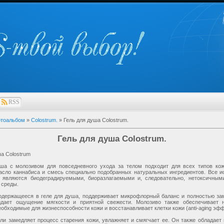
RSS
тоальбом
»
Colostrum.
» Гель для душа Colostrum.
Гель для душа Colostrum.
ша Colostrum
ша с молозивом для повседневного ухода за телом подходит для всех типов ко
асло каннабиса и смесь специально подобранных натуральных ингредиентов. Все 
ы являются биодеградируемыми, биоразлагаемыми и, следовательно, нетоксичным
 среды.
одержащееся в геле для душа, поддерживает микрофлорный баланс и полностью за
идает ощущение мягкости и приятной свежести. Молозиво также обеспечивает 
обходимые для жизнеспособности кожи и восстанавливает клетки кожи (anti-aging эфф
ли замедляет процесс старения кожи, увлажняет и смягчает ее. Он также обладае