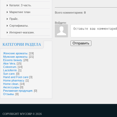
Каталог. 3 часть.
Маркетинг план
Всего комментариев
:
0
Прайс.
Войдите:
Сертификаты.
Интернет-магазин.
Отправить
КАТЕГОРИИ РАЗДЕЛА
Женские ароматы.
[19]
Мужские ароматы.
[21]
Essens beauty.
[29]
Aloe Vera.
[15]
Colostrum.
[14]
Lactoferrin.
[1]
Sun care.
[0]
Hand and Foot care
[3]
Home pharmacy.
[1]
Home clean.
[14]
Аксессуары
[0]
Рекламная продукция.
[0]
Отзывы.
[0]
COPYRIGHT MYCORP © 2026