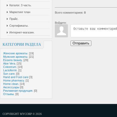
Каталог. 3 часть.
Маркетинг план
Всего комментариев
:
0
Прайс.
Войдите:
Сертификаты.
Интернет-магазин.
Отправить
КАТЕГОРИИ РАЗДЕЛА
Женские ароматы.
[19]
Мужские ароматы.
[21]
Essens beauty.
[29]
Aloe Vera.
[15]
Colostrum.
[14]
Lactoferrin.
[1]
Sun care.
[0]
Hand and Foot care
[3]
Home pharmacy.
[1]
Home clean.
[14]
Аксессуары
[0]
Рекламная продукция.
[0]
Отзывы.
[0]
COPYRIGHT MYCORP © 2026