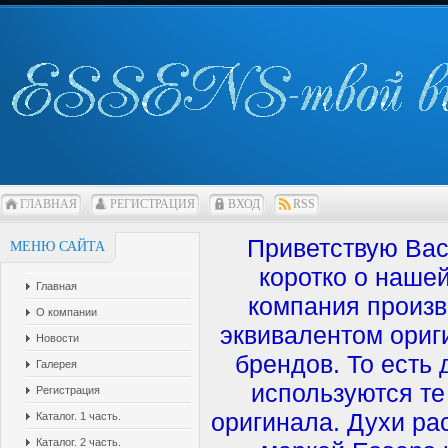
ГЛАВНАЯ
РЕГИСТРАЦИЯ
ВХОД
RSS
Приветствую Вас
МЕНЮ САЙТА
коротко о наше
Главная
компания произв
О компании
эквивалентом ориг
Новости
брендов. То есть
Галерея
используются те
Регистрация
оригинала. Духи ра
Каталог. 1 часть.
Каталог. 2 часть.