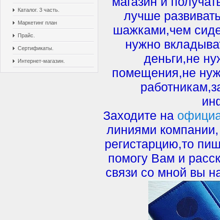
магазин и получа
Каталог. 3 часть.
лучше развивать
Маркетинг план
шажками,чем сиде
Прайс.
нужно вкладыва
Сертификаты.
деньги,не ну
Интернет-магазин.
помещения,не нуж
работникам,з
ин
Заходите на
официа
линиями компании,
регистарцию,то пиш
помогу Вам и расс
связи со мной вы н