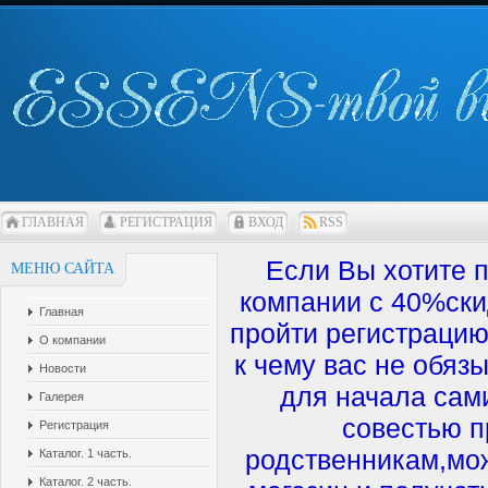
ГЛАВНАЯ
РЕГИСТРАЦИЯ
ВХОД
RSS
Если Вы хотите 
МЕНЮ САЙТА
компании с 40%ски
Главная
пройти регистрацию
О компании
к чему вас не обяз
Новости
для начала сам
Галерея
совестью п
Регистрация
родственникам,мож
Каталог. 1 часть.
Каталог. 2 часть.