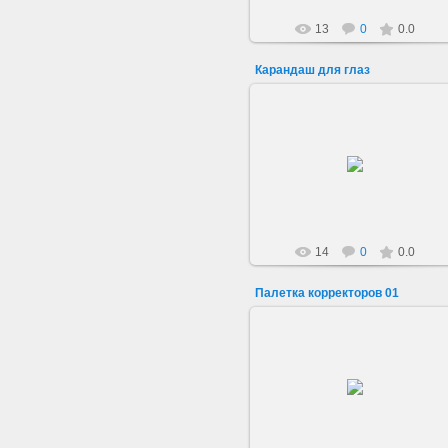
13
0
0.0
Карандаш для глаз
22.06.2019
sarkisovaeu
14
0
0.0
Палетка корректоров 01
22.06.2019
Палетка корректоров 01
Многофункциональная палетка
корректоров предназначена для
моделирования лица, а т...
sarkisovaeu