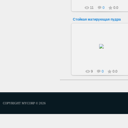
11
0
0.0
Cтойкая матирующая пудра
22.06.2019
Cтойкая матирующая пудра - 01
Стойкая матирующая пудра
отлично фиксирует макияж,
обеспечивая идеальный о...
sarkisovaeu
9
0
0.0
COPYRIGHT MYCORP © 2026