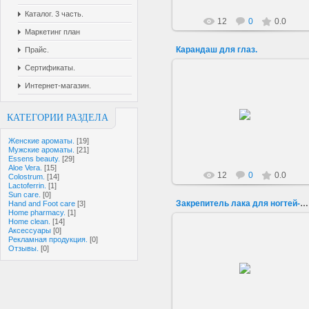
Каталог. 3 часть.
12
0
0.0
Маркетинг план
Карандаш для глаз.
Прайс.
Сертификаты.
Интернет-магазин.
22.06.2019
КАТЕГОРИИ РАЗДЕЛА
sarkisovaeu
Женские ароматы.
[19]
Мужские ароматы.
[21]
Essens beauty.
[29]
Aloe Vera.
[15]
12
0
0.0
Colostrum.
[14]
Lactoferrin.
[1]
Sun care.
[0]
Закрепитель лака для ногтей-матовый.
Hand and Foot care
[3]
Home pharmacy.
[1]
Home clean.
[14]
Аксессуары
[0]
Рекламная продукция.
[0]
Отзывы.
[0]
22.06.2019
sarkisovaeu