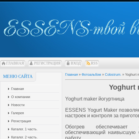
ГЛАВНАЯ
РЕГИСТРАЦИЯ
ВХОД
RSS
Главная
»
Фотоальбом
»
Colostrum.
» Yoghurt 
МЕНЮ САЙТА
Yoghurt
Главная
О компании
Yoghurt maker йогуртница
Новости
ESSENS Yogurt Maker позволяе
Галерея
настроек и контроля за пригот
Регистрация
Обогрев обеспечивает 
Каталог. 1 часть.
обеспечивающий наивысшую б
работу.
Каталог. 2 часть.