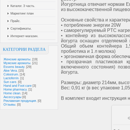
Йогуртница отвечает нормам Е
Каталог. 3 часть.
из высококачественной пищев
Маркетинг план
Основные свойства и характери
Прайс.
• потребление энергии 20W
Сертификаты.
• саморегулируемый PTC нагре
• контейнер из высококласс
Интернет-магазин.
йогурта оснащен отделяемой 
Общий объем контейнера 1,
КАТЕГОРИИ РАЗДЕЛА
пробиотика и 1 л молока)
• эргономичная форма обеспечи
Женские ароматы.
[19]
• прозрачная пластиковая 
Мужские ароматы.
[21]
включенного состояния) позв
Essens beauty.
[29]
Aloe Vera.
[15]
йогурта.
Colostrum.
[14]
Lactoferrin.
[1]
Размеры: диаметр 214мм, высо
Sun care.
[0]
Hand and Foot care
[3]
Вес: 0,91 кг (в вес упаковке 1,05
Home pharmacy.
[1]
Home clean.
[14]
Аксессуары
[0]
В комплект входит инструкция н
Рекламная продукция.
[0]
Отзывы.
[0]