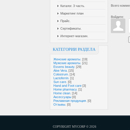
Всего комме
Каталог. 3 часть.
Маркетинг план
Войдите:
Прайс.
Сертификаты.
Интернет-магазин.
КАТЕГОРИИ РАЗДЕЛА
Женские ароматы.
[19]
Мужские ароматы.
[21]
Essens beauty.
[29]
Aloe Vera.
[15]
Colostrum.
[14]
Lactoferrin.
[1]
Sun care.
[0]
Hand and Foot care
[3]
Home pharmacy.
[1]
Home clean.
[14]
Аксессуары
[0]
Рекламная продукция.
[0]
Отзывы.
[0]
COPYRIGHT MYCORP © 2026