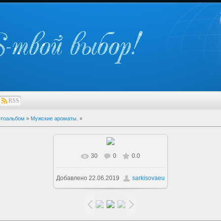
RSS
тоальбом
»
Мужские ароматы.
»
30
0
0.0
В реальном размере
800x800
/
Добавлено
22.06.2019
sarkisovaeu
61.7Kb