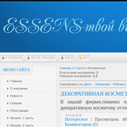
ГЛАВНАЯ
РЕГИСТРАЦИЯ
ВХОД
RSS
Главная
»
Статьи
» Интересное
МЕНЮ САЙТА
В категории материалов
:
2
Показано материалов
:
1-2
Главная
Сортировать по
:
Дате
·
Названию
·
Рейтингу
О компании
ДЕКОРАТИВНАЯ КОСМЕТ
Новости
В нашей фирме,помимо п
Галерея
декоративную косметику отли
Регистрация
Каталог. 1 часть.
Интересное
|
Просмотров:
40
Комментарии (0)
Каталог. 2 часть.